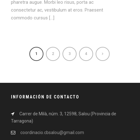
pharetra augue. Morbi leo risus, porta ac
consectetur ac, vestibulum at eros. Praesent
commodo cursus […]
1
2
3
4
INFORMACIÓN DE CONTACTO
Carrer de Milà, núm. 3, 12598, Salou (Provincia de
Tarragona)
coordinacio.cbsalou@gmail.com