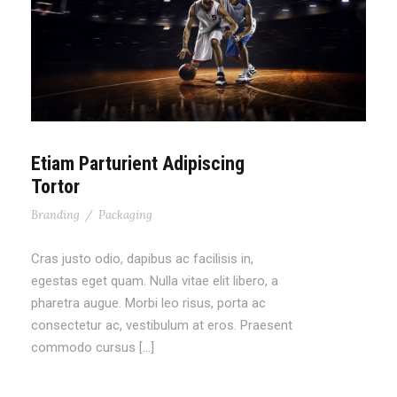
Etiam Parturient Adipiscing
Tortor
Branding
/
Packaging
Cras justo odio, dapibus ac facilisis in,
egestas eget quam. Nulla vitae elit libero, a
pharetra augue. Morbi leo risus, porta ac
consectetur ac, vestibulum at eros. Praesent
commodo cursus […]