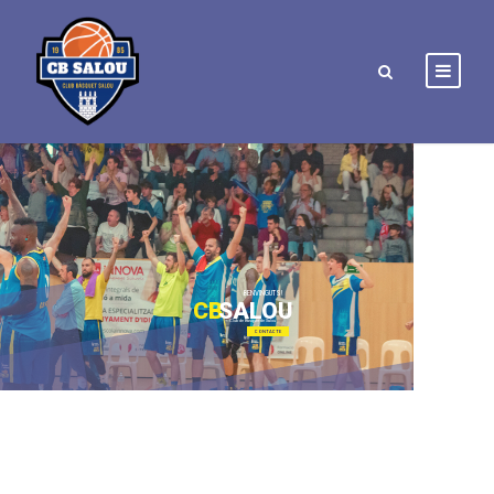
BENVINGUTS!
CB
SALOU
Club de Bàsquet de Salou
CONTACTE