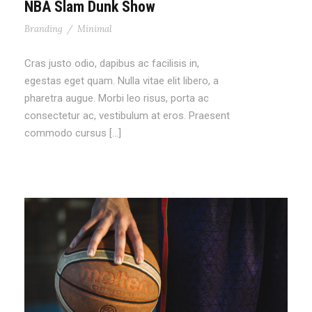
NBA Slam Dunk Show
Branding
/
Minimal
Cras justo odio, dapibus ac facilisis in,
egestas eget quam. Nulla vitae elit libero, a
pharetra augue. Morbi leo risus, porta ac
consectetur ac, vestibulum at eros. Praesent
commodo cursus […]