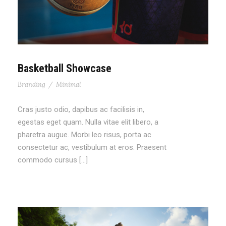
Basketball Showcase
Branding
/
Minimal
Cras justo odio, dapibus ac facilisis in,
egestas eget quam. Nulla vitae elit libero, a
pharetra augue. Morbi leo risus, porta ac
consectetur ac, vestibulum at eros. Praesent
commodo cursus […]